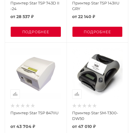
Принтер Star TSP 743D II
Принтер Star TSP 143IIU
-24
GRY
от
28 537 ₽
от
22 140 ₽
ПОДРОБНЕЕ
ПОДРОБНЕЕ
Принтер Star TSP 847IIU
Принтер Star SM-T300-
DW50
от
43 704 ₽
от
47 010 ₽