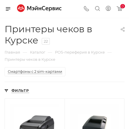
0
Принтеры чеков в
Курске
22
—
—
—
Главная
Каталог
POS-переферия в Курске
Принтеры чеков в Курске
Смартфоны с 2 sim-картами
ФИЛЬТР