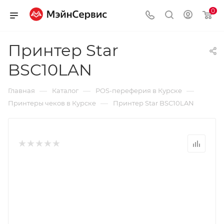
0
Принтер Star
BSC10LAN
—
—
—
Главная
Каталог
POS-переферия в Курске
—
Принтеры чеков в Курске
Принтер Star BSC10LAN