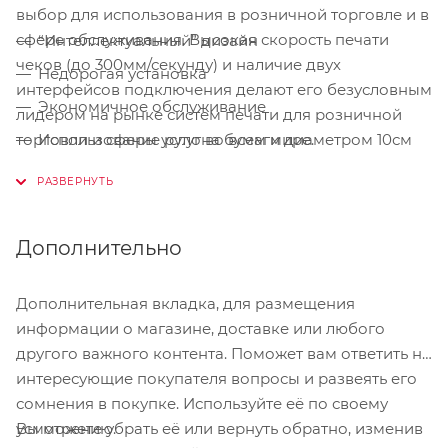
выбор для использования в розничной торговле и в
сфере обслуживания. Высокая скорость печати
“Интеллектуальный” дизайн
чеков (до 300мм/секунду) и наличие двух
Недорогая установка
интерфейсов подключения делают его безусловным
Экономичное обслуживание
лидером на рынке систем печати для розничной
торговли и сферы услуг во всем мире.
Использование рулона бумаги диаметром 10см
Высококачественная конструкция принтера и
разрешение печати 203 точки/дюйм
Эмуляция ESC/POS™ с уникальным
Дополнительно
программным инструментарием StarPRNT
Intelligence для управления и настройки
Дополнительная вкладка, для размещения
конфигурации
информации о магазине, доставке или любого
Надежная защита от брызг и пыли
другого важного контента. Поможет вам ответить на
интересующие покупателя вопросы и развеять его
сомнения в покупке. Используйте её по своему
Вы можете убрать её или вернуть обратно, изменив
усмотрению.