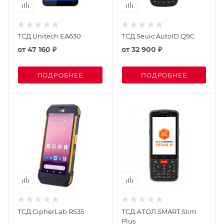
ТСД Unitech EA630
ТСД Seuic AutoID Q9С
от
47 160 ₽
от
32 900 ₽
ПОДРОБНЕЕ
ПОДРОБНЕЕ
ТСД CipherLab RS35
ТСД АТОЛ SMART.Slim
Plus