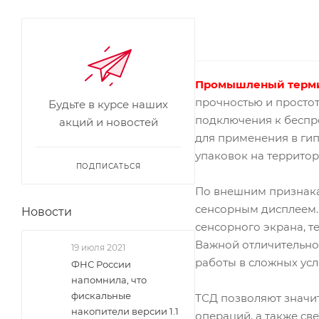
Промышленый т
ерм
прочностью и простот
Будьте в курсе наших
подключения к беспро
акций и новостей
для применения в гип
упаковок на террито
ПОДПИСАТЬСЯ
По внешним признака
сенсорным дисплеем.
Новости
сенсорного экрана, т
Важной отличительной
19 июля 2021
работы в сложных усл
ФНС России
напомнила, что
фискальные
ТСД позволяют значит
накопители версии 1.1
операций, а также св