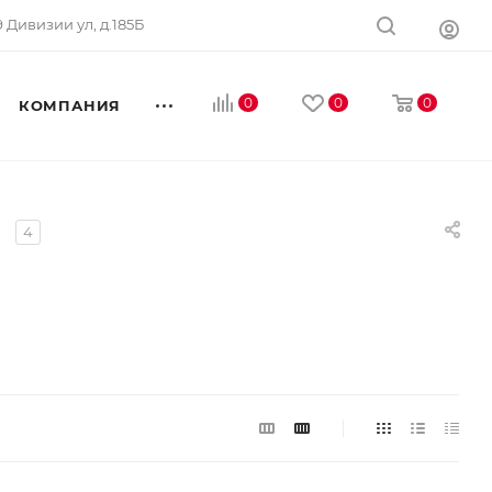
 9 Дивизии ул, д.185Б
0
0
0
КОМПАНИЯ
е
4