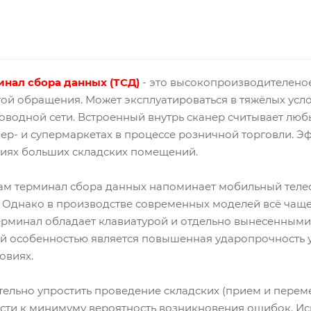
инал сбора данных
(ТСД)
- это высокопроизводителеное
ой обращения. Может эксплуатироваться в тяжёлых услов
водной сети. Встроенный внутрь сканер считывает люб
ер- и супермаркетах в процессе розничной торговли. 
риях больших складских помещений.
м терминал сбора данных напоминает мобильный телеф
 Однако в производстве современных моделей всё чаще
ерминал обладает клавиатурой и отдельно вынесенными 
 особенностью является повышенная ударопрочность ус
овиях.
ельно упростить проведение складских (прием и перем
ести к минимуму вероятность возникновения ошибок. И