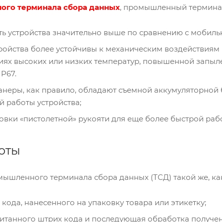
ого терминала сбора данных
, промышленный терминал
ь устройства значительно выше по сравнению с мобиль
тройства более устойчивы к механическим воздействиям
виях высоких или низких температур, повышенной запыл
IP67.
еры, как правило, обладают съемной аккумуляторной б
 работы устройства;
овки «пистолетной» рукояти для еще более быстрой раб
оты
ышленного терминала сбора данных (ТСД) такой же, как
кода, нанесенного на упаковку товара или этикетку;
итанного штрих кода и последующая обработка получе