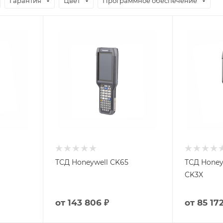
Гарантия
Цвет
Программное обеспечение
ТСД Honeywell CK65
ТСД Honey
CK3X
от
143 806 ₽
от
85 172