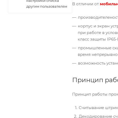
настройки списка
В отличии от
мобильн
другим пользователям
производителеност
корпус и экран ус
при работе в усло
класс защиты IP65-
промышленные скан
время непрерывной
возможность устан
Принцип раб
Принцип работы пром
Считывание штрих 
Декодирование сч