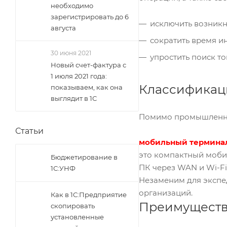
необходимо
зарегистрировать до 6
исключить возник
августа
сократить время и
30 июня 2021
упростить поиск то
Новый счет-фактура с
1 июля 2021 года:
Классификац
показываем, как она
выглядит в 1С
Помимо промышленно
Статьи
мобильный терминал
это компактный моби
Бюджетирование в
ПК через WAN и Wi-Fi,
1С:УНФ
Незаменим для экспед
организаций.
Как в 1С:Предприятие
Преимуществ
скопировать
установленные