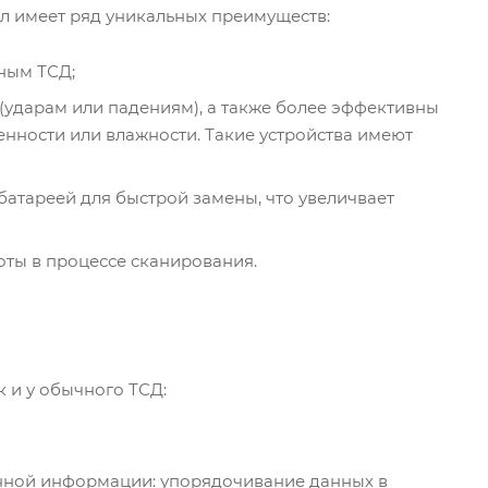
 имеет ряд уникальных преимуществ:
ным ТСД;
 (ударам или падениям), а также более эффективны
енности или влажности. Такие устройства имеют
атареей для быстрой замены, что увеличвает
оты в процессе сканирования.
 и у обычного ТСД:
нной информации: упорядочивание данных в