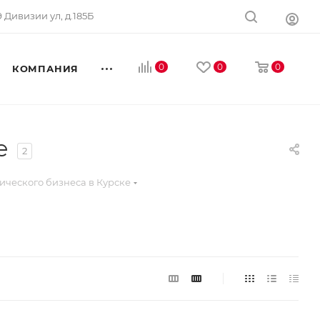
 9 Дивизии ул, д.185Б
0
0
0
КОМПАНИЯ
е
2
ического бизнеса в Курске