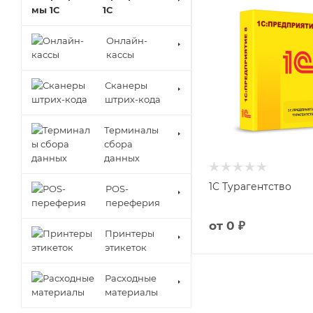
1С
Онлайн-
кассы
Сканеры
штрих-кода
Терминалы
сбора
данных
1С Турагентство
POS-
переферия
от
0 ₽
Принтеры
этикеток
Расходные
материалы