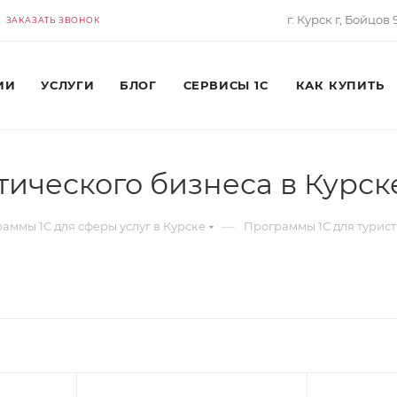
г. Курск г, Бойцов
ЗАКАЗАТЬ ЗВОНОК
ИИ
УСЛУГИ
БЛОГ
СЕРВИСЫ 1С
КАК КУПИТЬ
тического бизнеса в Курск
—
аммы 1С для сферы услуг в Курске
Программы 1С для турист