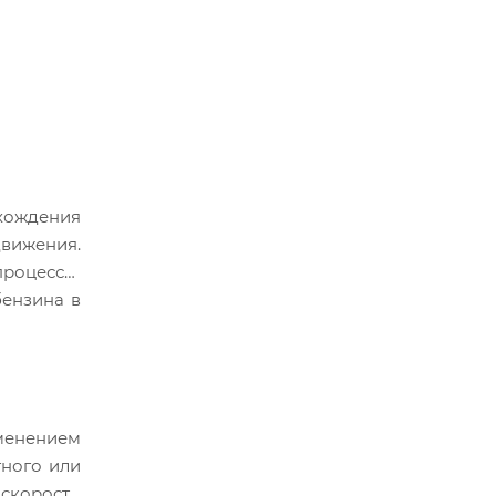
ахождения
движения.
процессы,
бензина в
менением
тного или
 скорости