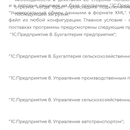
и в типовые решения на базе программы "1С:Пред
отрезки, когда будет происходить подключе
"Универсальный обмен данными в формате XML". 
последующей загрузки.
файл из любой конфигурации. Главное условие - 
поставках программы предусмотрены следующие пра
"1С:Предприятие 8. Бухгалтерия предприятия";
"1С:Предприятие 8. Бухгалтерия сельскохозяйственн
"1С:Предприятие 8. Управление производственным 
"1С:Предприятие 8. Управление сельскохозяйственн
"1С:Предприятие 8. Управление автотранспортом";