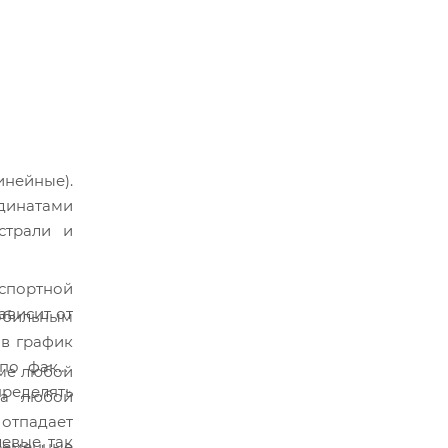
инейные).
рдинатами
страли и
спортной
ависит от
обильным
 в график
 по факту
име любой
ределять
за любой
отпадает
евые, так
ременные