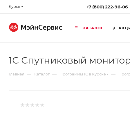
Курск
+7 (800) 222-96-06
КАТАЛОГ
АКЦ
1С Спутниковый монито
—
—
—
Главная
Каталог
Программы 1С в Курске
Прогр