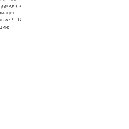
длагается
ции и ее
рмацию в
ятие 8. В
ции: