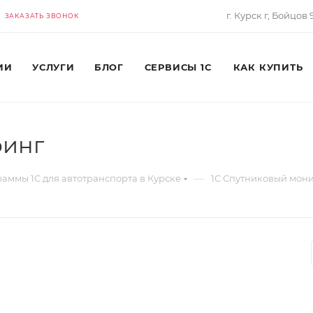
г. Курск г, Бойцов
ЗАКАЗАТЬ ЗВОНОК
ИИ
УСЛУГИ
БЛОГ
СЕРВИСЫ 1С
КАК КУПИТЬ
ринг
—
аммы 1С для автотранспорта в Курске
1С Спутниковый мон