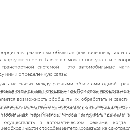
координаты различных объектов (как точечные, так и л
а карту местности. Также возможно поступать и с коо
 транспортной системой - это автомобильные маги
ду ними определенную связь;
уясь на связях между разными объектами одной тран
вания сельхоз- или спецтехники. При этом процесс не з
ые информационные данные сразу по нескольким м
ается возможность обобщить их, обработать и свести
оставлять план работы сельхозтехники, вести расчет
ьных терминалов. Это подразумевает, что в ручном реж
тором заранее. Кроме этого, есть возможность расп
к мобильных терминалов, чтобы загружать данные 
осуществлять в автоматическом режиме, когда 
необходимости способен интегрироваться как в отрасл
вателя. Предлагается возможность задавать любые в