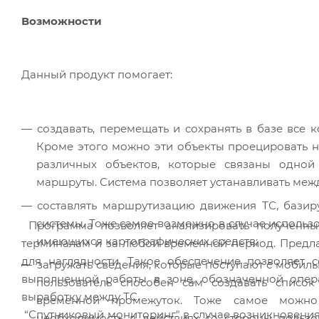
Возможности
Данный продукт помогает:
создавать, перемещать и сохранять в базе все 
Кроме этого можно эти объекты проецировать н
различных объектов, которые связаны одной
маршруты. Система позволяет устанавливать меж
составлять маршрутизацию движения ТС, базир
системы. Тоже самое возможно в случае использо
Программа позволяет анализировать полученн
имеющихся картографических средств;
терминалам и за любой временной период. Предлаг
для наглядности. Такое обеспечение позволяет с
загружать сведения, которые поступают с мобил
выполненной работы в зоне, обозначенной опера
пользователь способен сам создавать списо
выработку между ТС.
временной промежуток. Тоже самое можно 
“Спутниковый мониторинг" в случае возникновения 
необходимость в действиях со стороны пользо