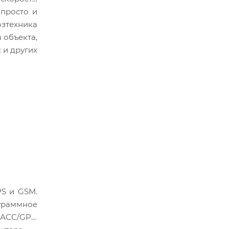
 просто и
зтехника
 объекта,
 и других
PS и GSM.
граммное
НАСС/GPS.