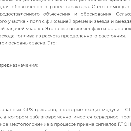
адач обозначенного ранее характера. С его помощью
едоставленного объяснения и обоснования. Сельхо
го участка - поля с фиксацией времени заезда и выезда
й задачей участка. Это также выявляет факты остановок
хода топлива из расчета преодоленного расстояния.
ри основных звена. Это:
предназначения;
рованных GPS-трекеров, в которые входят модули - G
, в котором заблаговременно имеется серверное про
нное местоположение в процессе приема сигналов ГЛО