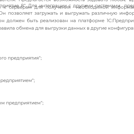
приятие 8". Для интеграции с другими системами пре
ние к серверам для получения необходимой информа
Он позволяет загружать и выгружать различную инфо
он должен быть реализован на платформе 1С:Предпри
вила обмена для выгрузки данных в другие конфигура
ого предприятия";
предприятием";
ым предприятием";