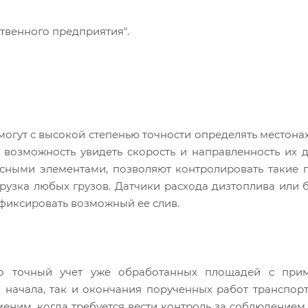
ственного предприятия".
огут с высокой степенью точности определять местон
 возможность увидеть скорость и направленность их 
сными элементами, позволяют контролировать такие 
рузка любых грузов. Датчики расхода дизтоплива или 
фиксировать возможный ее слив.
о точный учет уже обработанных площадей с при
 начала, так и окончания порученных работ транспор
еним, когда требуется вести контроль за соблюдением