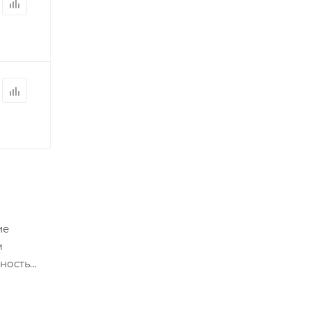
ие
м
ность