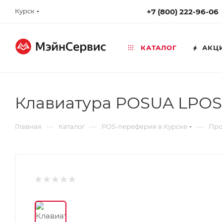
Курск
+7 (800) 222-96-06
КАТАЛОГ
АКЦ
Клавиатура POSUA LPOS
—
—
—
Главная
Каталог
POS-переферия в Курске
Про