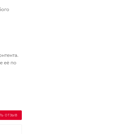
бого
онтента.
е её по
ТЬ ОТЗЫВ