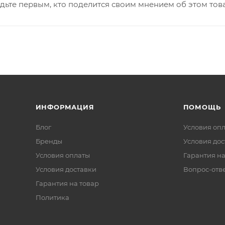
дьте первым, кто поделится своим мнением об этом тов
ИНФОРМАЦИЯ
ПОМОЩЬ
Блог
Условия оп
Бренды
Условия дос
Условия оплаты
Гарантия на
Условия доставки
Вопрос-отв
Гарантия на товар
Политика