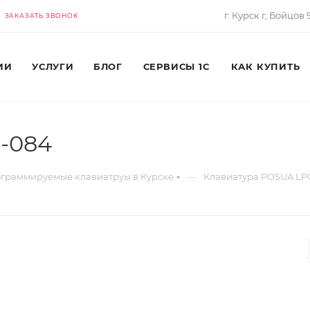
г. Курск г, Бойцов
ЗАКАЗАТЬ ЗВОНОК
ИИ
УСЛУГИ
БЛОГ
СЕРВИСЫ 1С
КАК КУПИТЬ
-084
—
граммируемые клавиатруы в Курске
Клавиатура POSUA LP