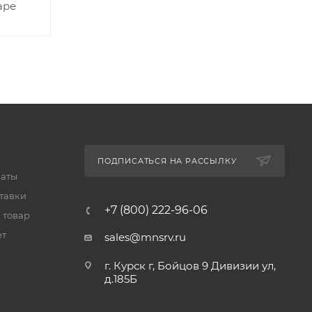
аре
ПОДПИСАТЬСЯ НА РАССЫЛКУ
латы
тавки
+7 (800) 222-96-06
 товар
ет
sales@mnsrv.ru
г. Курск г, Бойцов 9 Дивизии ул,
д.185Б