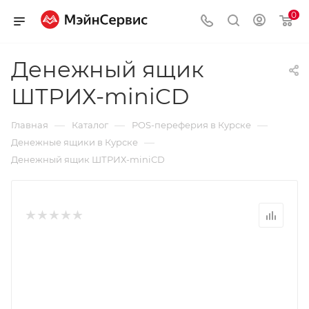
0
Денежный ящик
ШТРИХ-miniCD
—
—
—
Главная
Каталог
POS-переферия в Курске
—
Денежные ящики в Курске
Денежный ящик ШТРИХ-miniCD