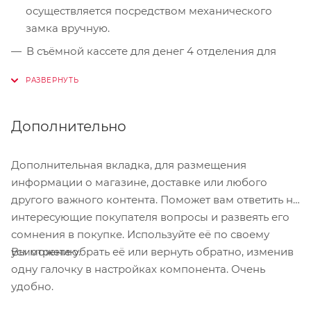
осуществляется посредством механического
замка вручную.
В съёмной кассете для денег 4 отделения для
банкнот с прижимными лапками и 5 отделений
для монет.
Корпус денежного ящика выполнен из металла и
Дополнительно
выкрашен в белый цвет.
Дополнительная вкладка, для размещения
информации о магазине, доставке или любого
другого важного контента. Поможет вам ответить на
интересующие покупателя вопросы и развеять его
сомнения в покупке. Используйте её по своему
Вы можете убрать её или вернуть обратно, изменив
усмотрению.
одну галочку в настройках компонента. Очень
удобно.